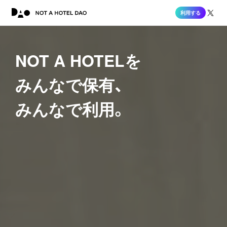
利用する
NACについて
始め方
サポートノート
Twitter
N
O
T
A
H
O
T
E
L
を
み
ん
な
で
保
有
、
み
ん
な
で
利
用
。